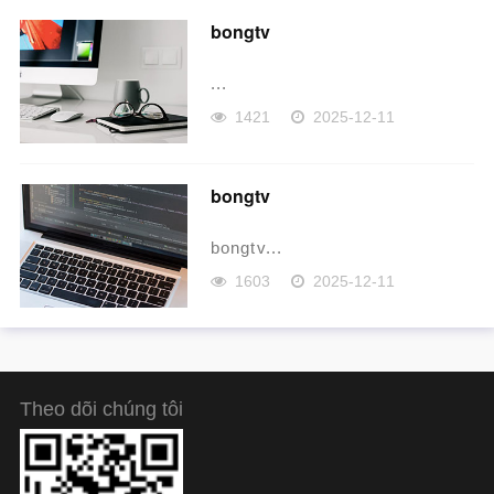
bongtv
...
1421
2025-12-11
bongtv
bongtv...
1603
2025-12-11
Theo dõi chúng tôi