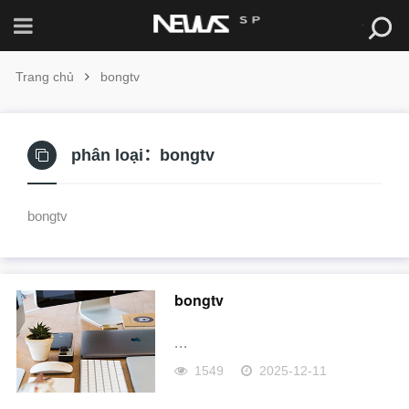
Trang chủ
bongtv
phân loại：
bongtv
bongtv
bongtv
...
1549
2025-12-11