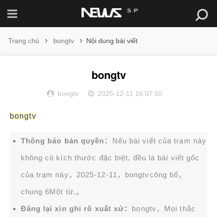
Trang chủ
bongtv
Nội dung bài viết
bongtv
bongtv
2025-12-11 16:07:50
bongtv
Thông báo bản quyền：
Nếu bài viết của trạm này
không có kích thước đặc biệt, đều là bài viết gốc
của trạm này，2025-12-11，
bongtv
công bố，
chung 6Một từ.。
Đăng lại xin ghi rõ xuất xứ：
bongtv，Mọi thắc